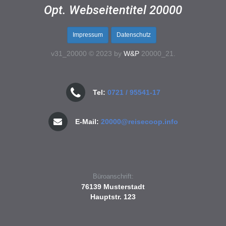
Opt. Webseitentitel 20000
Impressum
Datenschutz
v31_20000 © 2023 by
W&P
20000_21.
Tel:
0721 / 95541-17
E-Mail:
20000@reisecoop.info
Büroanschrift:
76139 Musterstadt
Hauptstr. 123