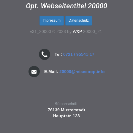
Opt. Webseitentitel 20000
Impressum
Datenschutz
v31_20000 © 2023 by
W&P
20000_21.
Tel:
0721 / 95541-17
E-Mail:
20000@reisecoop.info
Büroanschrift:
76139 Musterstadt
Hauptstr. 123